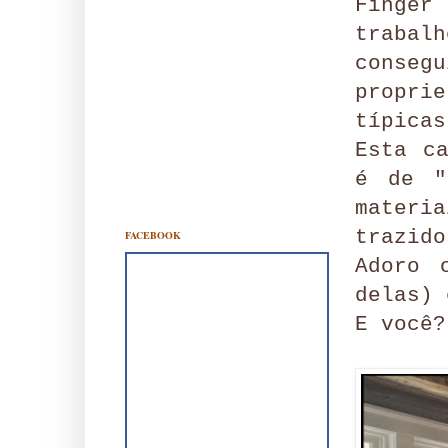
Finger
trabal
conseg
propri
típicas
Esta c
é de "
materi
trazido
FACEBOOK
Adoro 
delas)
E você?