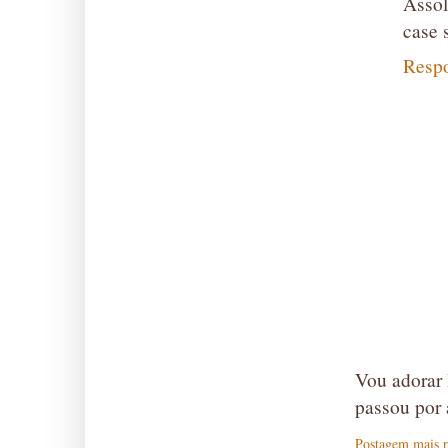
Assol
case 
Resp
Vou adorar 
passou por 
Postagem mais r