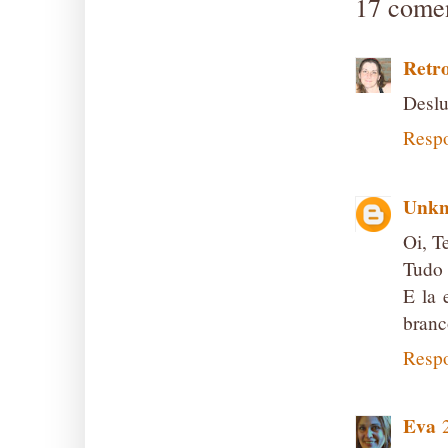
17 comen
Retr
Deslu
Resp
Unk
Oi, T
Tudo
E la 
branc
Resp
Eva