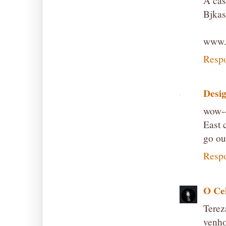
A cas
Bjkas
www.
Resp
Desi
wow--
East 
go ou
Resp
O Cel
Terez
venho