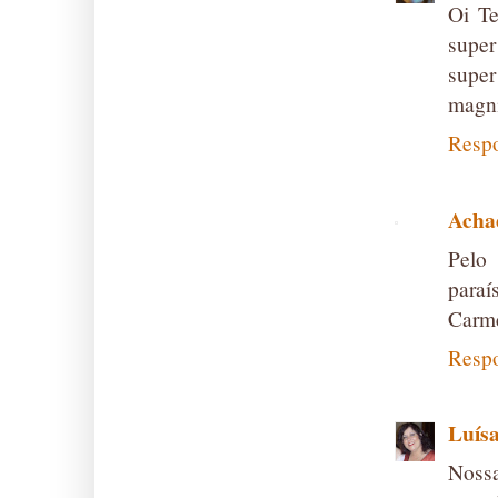
Oi Te
super
super
magni
Resp
Acha
Pelo
paraís
Carm
Resp
Luís
Nossa