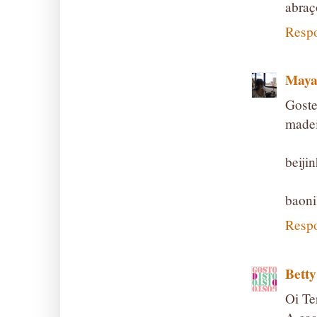
abraç
Resp
Maya
Gost
madei
beiji
baoni
Resp
Betty
Oi Te