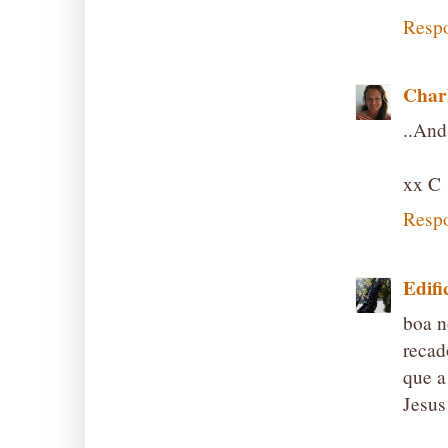
Resp
Char
..And
xx C
Resp
Edifi
boa n
recad
que a
Jesus