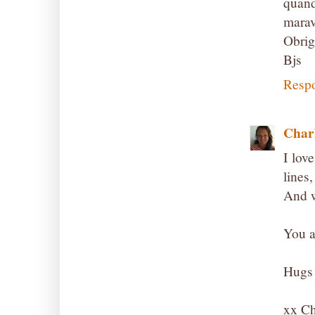
quan
marav
Obrig
Bjs
Resp
Char
I lov
lines
And w
You a
Hugs
xx Ch