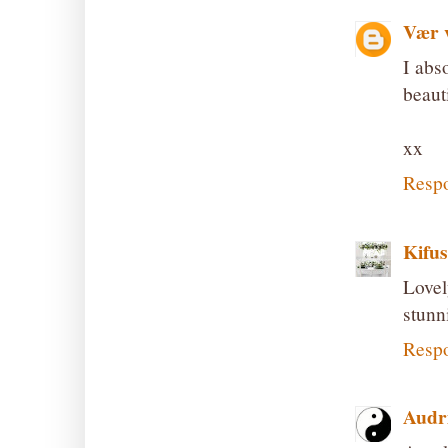
Vær 
I abs
beauti
xx
Resp
Kifus
Lovel
stunn
Resp
Audr